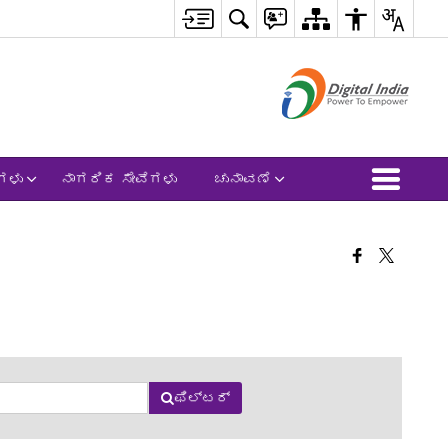
ಗಳು
ನಾಗರಿಕ ಸೇವೆಗಳು
ಚುನಾವಣೆ
ಫಿಲ್ಟರ್