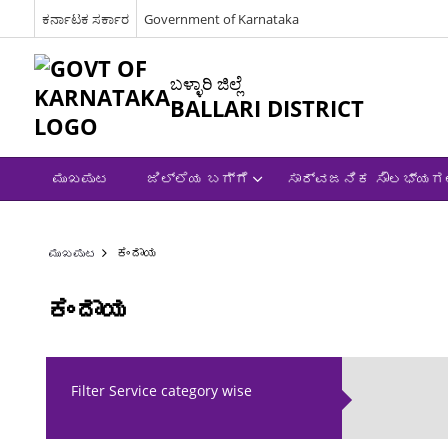
ಕರ್ನಾಟಕ ಸರ್ಕಾರ
Government of Karnataka
ಬಳ್ಳಾರಿ ಜಿಲ್ಲೆ
BALLARI DISTRICT
ಮುಖಪುಟ
ಜಿಲ್ಲೆಯ ಬಗ್ಗೆ
ಸಾರ್ವಜನಿಕ ಸೌಲಭ್ಯಗ
ಕಂದಾಯ
ಮುಖಪುಟ
ಕಂದಾಯ
Filter Service category wise