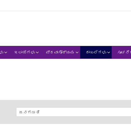
ಳು
ಇಲಾಖೆಗಳು
ಪ್ರವಾಸೋದ್ಯಮ
ದಾಖಲೆಗಳು
ಸೂಚನೆ