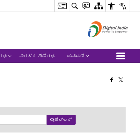
ಗಳು
ನಾಗರಿಕ ಸೇವೆಗಳು
ಚುನಾವಣೆ
ಫಿಲ್ಟರ್