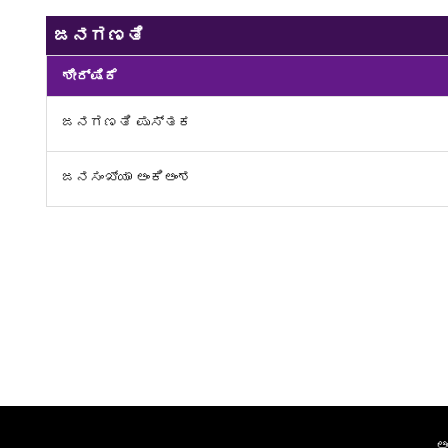
ಜನಗಣತಿ
ಶೀರ್ಷಿಕೆ
ಜನಗಣತಿ ಪುಸ್ತಕ
ಜನಸಂಖ್ಯಾ ಅಂಕಿಅಂಶ
ಅ