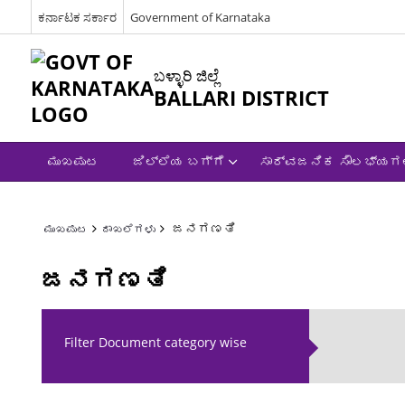
ಕರ್ನಾಟಕ ಸರ್ಕಾರ
Government of Karnataka
ಬಳ್ಳಾರಿ ಜಿಲ್ಲೆ
BALLARI DISTRICT
ಮುಖಪುಟ
ಜಿಲ್ಲೆಯ ಬಗ್ಗೆ
ಸಾರ್ವಜನಿಕ ಸೌಲಭ್ಯಗ
ಜನಗಣತಿ
ಮುಖಪುಟ
ದಾಖಲೆಗಳು
ಜನಗಣತಿ
Filter Document category wise