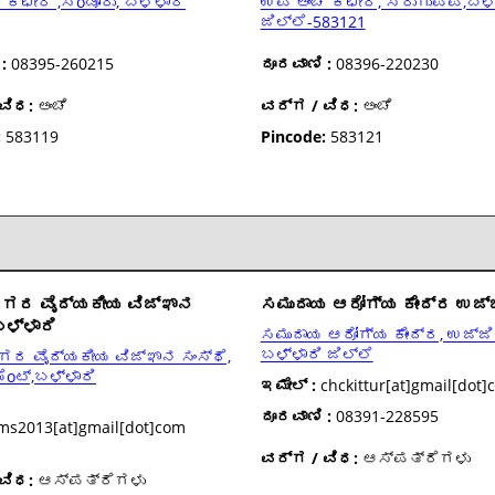
 ಕಛೇರಿ ,ಸoಡೂರು, ಬಳ್ಳಾರಿ
ಉಪ ಅಂಚೆ ಕಛೇರಿ, ಸಿರುಗುಪ್ಪ,ಬಳ
ಜಿಲ್ಲೆ-583121
:
08395-260215
ದೂರವಾಣಿ :
08396-220230
ವಿಧ:
ಅಂಚೆ
ವರ್ಗ / ವಿಧ:
ಅಂಚೆ
:
583119
Pincode:
583121
ಗರ ವೈದ್ಯಕೀಯ ವಿಜ್ಞಾನ
ಸಮುದಾಯ ಆರೋಗ್ಯ ಕೇಂದ್ರ ಉಜ್ಜ
ಬಳ್ಳಾರಿ
ಸಮುದಾಯ ಆರೋಗ್ಯ ಕೇಂದ್ರ, ಉಜ್ಜಿ
ಬಳ್ಳಾರಿ ಜಿಲ್ಲೆ
ರ ವೈದ್ಯಕೀಯ ವಿಜ್ಞಾನ ಸಂಸ್ಥೆ,
oಟ್,ಬಳ್ಳಾರಿ
ಇಮೇಲ್ :
chckittur[at]gmail[dot]
ದೂರವಾಣಿ :
08391-228595
ms2013[at]gmail[dot]com
ವರ್ಗ / ವಿಧ:
ಆಸ್ಪತ್ರೆಗಳು
ವಿಧ:
ಆಸ್ಪತ್ರೆಗಳು