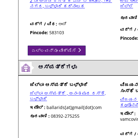
2 ನೇ ಅಡ್ಡ ರಸ್ತೆ ಕೆ ಎಚ್ ಬಿ ಕಾಲೋನಿ, ಗಾಂಧಿ
ಉಪ ಅಂಚೆ
ನಗರ, ಬಳ್ಳಾರಿ ಕರ್ನಾಟಕ
ಜಿಲ್ಲೆ
ದೂರವಾಣಿ 
ವರ್ಗ / ವಿಧ:
ಅಂಚೆ
ವರ್ಗ / 
Pincode:
583103
Pincode
ಎಲ್ಲವನ್ನೂ ವೀಕ್ಷಿಸಿ
ಆಸ್ಪತ್ರೆಗಳು
ಜಿಲ್ಲಾ ಆಸ್ಪತ್ರೆ ಬಳ್ಳಾರಿ
ವಿಜಯನ
ಸಂಸ್ಥೆ 
ಜಿಲ್ಲಾ ಆಸ್ಪತ್ರೆ , ಅನಂತಪುರ ರಸ್ತೆ,
ಬಳ್ಳಾರಿ
ವಿಜಯನಗ
ಕoಟೊನಮೆ
ಇಮೇಲ್ :
ballarids[at]gmail[dot]com
ಇಮೇಲ್ :
ದೂರವಾಣಿ :
08392-275255
vamcovi
ವರ್ಗ / 