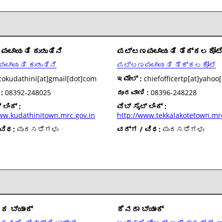
ಂಚಾಯತಿ ಕುಡುತಿನಿ
ಪಟ್ಟಣಪಂಚಾಯತಿ ತೆಕ್ಕಲಕೋಟ
ಚಾಯತಿ ಕುಡುತಿನಿ
ಪಟ್ಟಣಪಂಚಾಯತಿ ತೆಕ್ಕಲಕೋಟೆ
okudathini[at]gmail[dot]com
ಇಮೇಲ್ :
chiefofficertp[at]yahoo[
:
08392-248025
ದೂರವಾಣಿ :
08396-248228
 ಲಿಂಕ್ :
ವೆಬ್ ಸೈಟ್ ಲಿಂಕ್ :
ww.kudathinitown.mrc.gov.in
http://www.tekkalakotetown.mrc
ವಿಧ:
ಪುರಸಭೆಗಳು
ವರ್ಗ / ವಿಧ:
ಪುರಸಭೆಗಳು
 ಬ್ಯಾಂಕ್
ಕೆನರಾ ಬ್ಯಾಂಕ್