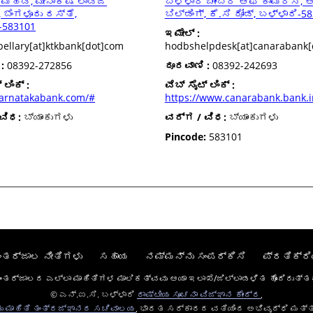
ಮಹಡಿ, ಮೀನಾಕ್ಷಿ ಲಾಡ್ಜ್
ಬಳ್ಳಾರಿ ಚೇಂಬರ್ ಆಫ್ ಕಾಮರ್ಸ್, ಅಂ
್, ಬೆಂಗಳೂರು ರಸ್ತೆ,
ಬಿಲ್ಡಿಂಗ್, ಕೆ.ಸಿ ರೋಡ್, ಬಳ್ಳಾರಿ-5
-583101
ಇಮೇಲ್ :
ellary[at]ktkbank[dot]com
hodbshelpdesk[at]canarabank[
:
08392-272856
ದೂರವಾಣಿ :
08392-242693
 ಲಿಂಕ್ :
ವೆಬ್ ಸೈಟ್ ಲಿಂಕ್ :
karnatakabank.com/#
https://www.canarabank.bank.i
ವಿಧ:
ಬ್ಯಾಂಕುಗಳು
ವರ್ಗ / ವಿಧ:
ಬ್ಯಾಂಕುಗಳು
Pincode:
583101
ಂತರ್ಜಾಲ ನೀತಿಗಳು
ಸಹಾಯ
ನಮ್ಮನ್ನು ಸಂಪರ್ಕಿಸಿ
ಪ್ರತಿಕ್ರಿ
ಂತರ್ಜಾಲದ ಎಲ್ಲಾ ಮಾಹಿತಿಗಳ ಮಾಲಿಕತ್ವವು ಆಯಾ ಇಲಾಖೆ/ಜಿಲ್ಲಾಡಳಿತ ಹೊಂದಿರುತ್ತ
© ಎನ್.ಐ.ಸಿ. ಬಳ್ಳಾರಿ
ರಾಷ್ಟೀಯ ಸೂಚನಾ ವಿಜ್ಞಾನ ಕೇಂದ್ರ
,
ತು ಮಾಹಿತಿ ತಂತ್ರಜ್ಞಾನದ ಸಚಿವಾಲಯ
, ಭಾರತ ಸರ್ಕಾರದ ವತಿಯಿಂದ ಅಭಿವೃದ್ಧಿ ಮತ್ತ