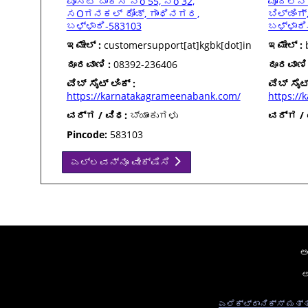
ಪೋಸ್ಟ್ ಬಾಕ್ಸ್ ನo 55, ನo 32,
ಮೊದಲನೆ 
ಸOಗನಕಲ್ ರೋಡ್, ಗಾಂಧಿನಗರ,
ಬಿಲ್ಡಿಂಗ
ಬಳ್ಳಾರಿ-583103
ಬಳ್ಳಾರಿ
ಇಮೇಲ್ :
customersupport[at]kgbk[dot]in
ಇಮೇಲ್ :
b
ದೂರವಾಣಿ :
08392-236406
ದೂರವಾಣಿ 
ವೆಬ್ ಸೈಟ್ ಲಿಂಕ್ :
ವೆಬ್ ಸೈಟ್
https://karnatakagrameenabank.com/
https://
ವರ್ಗ / ವಿಧ:
ಬ್ಯಾಂಕುಗಳು
ವರ್ಗ / 
Pincode:
583103
ಎಲ್ಲವನ್ನೂ ವೀಕ್ಷಿಸಿ
ಅ
ಅ
ಎಲೆಕ್ಟ್ರಾನಿಕ್ಸ್ ಮತ್