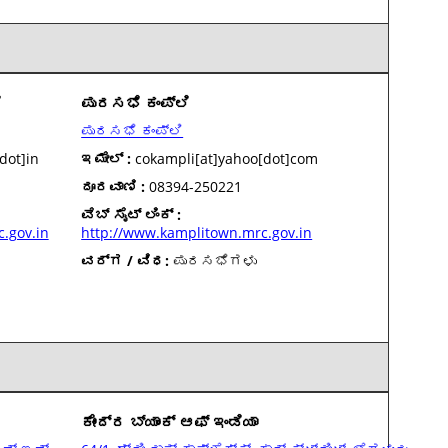
ೆ
ಪುರಸಭೆ ಕಂಪ್ಲಿ
ಪುರಸಭೆ ಕಂಪ್ಲಿ
dot]in
ಇಮೇಲ್ :
cokampli[at]yahoo[dot]com
ದೂರವಾಣಿ :
08394-250221
ವೆಬ್ ಸೈಟ್ ಲಿಂಕ್ :
.gov.in
http://www.kamplitown.mrc.gov.in
ವರ್ಗ / ವಿಧ:
ಪುರಸಭೆಗಳು
ಕೇಂದ್ರ ಬ್ಯಾಂಕ್ ಆಫ್ ಇಂಡಿಯಾ