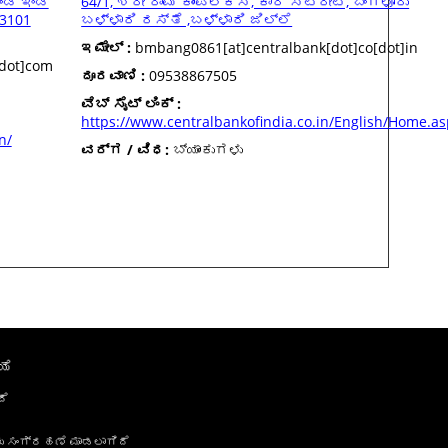
ಡ್ ಇಂಡ್
64/1, ಶ್ರೀ ರಾಮ್ ಕಾಂಪ್ಲೆಕ್ಸ್, ಕಾರ್ ಸ್ಟ್ರೀಟ್, ಬೆಂಗಳೂರು
83101
ಬಳ್ಳಾರಿ ರಸ್ತೆ ,ಬಳ್ಳಾರಿ ಜಿಲ್ಲೆ
ಇಮೇಲ್ :
bmbang0861[at]centralbank[dot]co[dot]in
dot]com
ದೂರವಾಣಿ :
09538867505
ವೆಬ್ ಸೈಟ್ ಲಿಂಕ್ :
https://www.centralbankofindia.co.in/English/Home.a
n/
ವರ್ಗ / ವಿಧ:
ಬ್ಯಾಂಕುಗಳು
ಯೆ
ದೆ
ು ಸಂಗ್ರಹಣೆ ಮಾಡಲಾಗಿದೆ