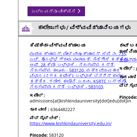
ಎಲ್ಲವನ್ನೂ ವೀಕ್ಷಿಸಿ
ಕಾಲೇಜುಗಳು / ವಿಶ್ವವಿದ್ಯಾನಿಲಯಗಳು
ಕಿಷ್ಕಿಂದಾ ವಿಶ್ವವಿದ್ಯಾಲಯ
ರಾವ್ ಬ
ಇಂಜಿನಿಯ
ಮುಖ್ಯ ಕ್ಯಾಂಪಸ್: ಮೌಂಟ್ ವ್ಯೂ ಕ್ಯಾಂಪಸ್, ಜಿಪಿ ನಂ. 735,
ಎಚ್. ಹೊಸಳ್ಳಿ ಗ್ರಾಮ ಪಂಚಾಯತ್, ಸಿಂಧಿಗೇರಿ ಹತ್ತಿರ,
ಕಂಟೋನ್ಮೆ
ಆಫ್. 28 ಕಿಮೀ, ಬಳ್ಳಾರಿ - ಸಿರುಗುಪ್ಪ ರಸ್ತೆ,
ಇಮೇಲ್ :
p
ಸಿರುಗುಪ್ಪ ತಾಲೂಕು - 583120. ಪತ್ರವ್ಯವಹಾರ
ವಿಳಾಸ (ನಗರ ಕಛೇರಿ): ಬಳ್ಳಾರಿ ಬಿಸಿನೆಸ್ ಕಾಲೇಜು
ದೂರವಾಣಿ 
ಹತ್ತಿರ, ಗಣೇಶ ಕಾಲೋನಿ, ಎದುರು. KSRTC ಬಸ್ ಡಿಪೋ,
ವೆಬ್ ಸೈಟ್
ಸಿರುಗುಪ್ಪಾ ರಸ್ತೆ, ಬಳ್ಳಾರಿ - 583103,
ಇಮೇಲ್ :
Pincode
admissions[at]kishkindauniversity[dot]edu[dot]in
ದೂರವಾಣಿ :
6364482227
ವೆಬ್ ಸೈಟ್ ಲಿಂಕ್ :
https://www.kishkindauniversity.edu.in/
Pincode:
583120