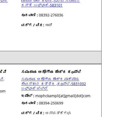
್ಳಾರಿ
ಮುಖ್ಯ ಅಂಚೆ ಕಛೇರಿ,ರೈಲ್ವೆ ಸ್ಟೇಷನ್
ರಸ್ತೆ ,ಬಳ್ಳಾರಿ-583101
ದೂರವಾಣಿ :
08392-276036
ವರ್ಗ / ವಿಧ:
ಅಂಚೆ
ಿನಿ
ಸಮುದಾಯ ಆರೋಗ್ಯ ಕೇಂದ್ರ ಕoಪ್ಲಿ
ನಿ,
ಸಮುದಾಯ ಆರೋಗ್ಯ ಕೇಂದ್ರ ಮಾರೆಮ್ಮ
ದೇವಸ್ಥಾನ ಹತ್ತಿರ ,ಕoಪ್ಲಿ-5831032
ಬಳ್ಳಾರಿ ಜಿಲ್ಲೆ
com
ಇಮೇಲ್ :
mophckampli[at]gmail[dot]com
ದೂರವಾಣಿ :
08394-250699
ವರ್ಗ / ವಿಧ:
ಆಸ್ಪತ್ರೆಗಳು