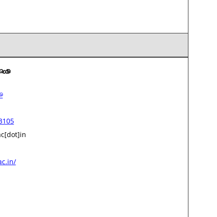
ಾಯಾ
ಾ
3105
c[dot]in
ac.in/