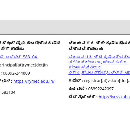
ಹದ್ದೂರ್ ವೈ.ಮಹಾಬಲೇಶ್ವರಪ್ಪ
ವಿಜಯನಗರ ಶ್ರೀ ಕೃಷ್ಣದೇವರ
ರಿಂಗ್ ಕಾಲೇಜು
ವಿಶ್ವವಿದ್ಯಾಲಯ
ಂಟ್, ಬಳ್ಳಾರಿ 583104.
ವಿಜಯನಗರ ಶ್ರೀ ಕೃಷ್ಣದೇವರಾಯ
ವಿಶ್ವವಿದ್ಯಾಲಯ, ಜ್ಞಾನಸಾಗರ
rincipal[at]rymec[dot]in
ಕ್ಯಾಂಪಸ್,ವಿನಾಯಕ
ನಗರ,ಕ್ಯಾಂಟನ್ಮೆಂಟ್,ಬಳ್ಳಾರಿ-58
:
08392-244809
ಇಮೇಲ್ :
registrar[at]vskub[dot]a
 ಲಿಂಕ್ :
https://rymec.edu.in/
ದೂರವಾಣಿ :
08392242097
:
583104
ವೆಬ್ ಸೈಟ್ ಲಿಂಕ್ :
http://ka.vskub.