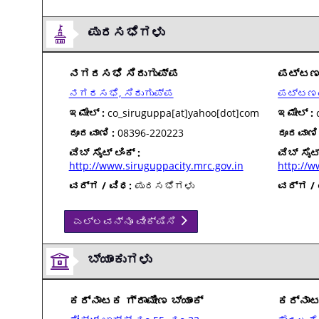
ಪುರಸಭೆಗಳು
ನಗರಸಭೆ ಸಿರುಗುಪ್ಪ
ಪಟ್ಟಣಪ
ನಗರಸಭೆ, ಸಿರುಗುಪ್ಪ
ಪಟ್ಟಣಪಂ
ಇಮೇಲ್ :
co_siruguppa[at]yahoo[dot]com
ಇಮೇಲ್ :
c
ದೂರವಾಣಿ :
08396-220223
ದೂರವಾಣಿ 
ವೆಬ್ ಸೈಟ್ ಲಿಂಕ್ :
ವೆಬ್ ಸೈಟ್
http://www.siruguppacity.mrc.gov.in
http://w
ವರ್ಗ / ವಿಧ:
ಪುರಸಭೆಗಳು
ವರ್ಗ / 
ಎಲ್ಲವನ್ನೂ ವೀಕ್ಷಿಸಿ
ಬ್ಯಾಂಕುಗಳು
ಕರ್ನಾಟಕ ಗ್ರಾಮೀಣ ಬ್ಯಾಂಕ್
ಕರ್ನಾಟಕ