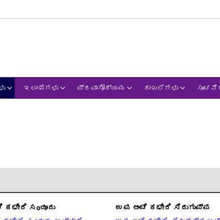
ಳು
ಇಲಾಖೆಗಳು
ಪ್ರವಾಸೋದ್ಯಮ
ದಾಖಲೆಗಳು
ಸೂಚನೆ
 ಕಛೇರಿ ಸoಡೂರು
ಉಪ ಅಂಚೆ ಕಛೇರಿ ಸಿರುಗುಪ್ಪ